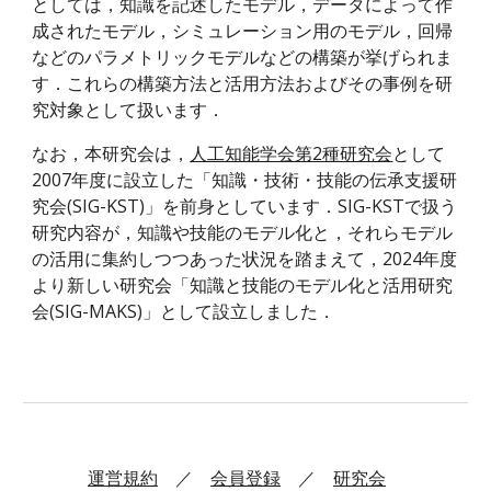
としては，知識を記述したモデル，データによって作
成されたモデル，シミュレーション用のモデル，回帰
などのパラメトリックモデルなどの構築が挙げられま
す．これらの構築方法と活用方法およびその事例を研
究対象として扱います．
なお，本研究会は，
人工知能学会第2種研究会
として
2007年度に設立した「知識・技術・技能の伝承支援研
究会(SIG-KST)」を前身としています．SIG-KSTで扱う
研究内容が，知識や技能のモデル化と，それらモデル
の活用に集約しつつあった状況を踏まえて，2024年度
より新しい研究会「知識と技能のモデル化と活用研究
会(SIG-MAKS)」として設立しました．
運営規約
／
会員登録
／
研究会